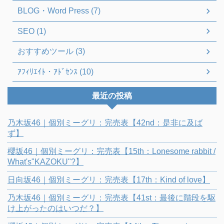
BLOG・Word Press (7)
SEO (1)
おすすめツール (3)
ｱﾌｨﾘｴｲﾄ・ｱﾄﾞｾﾝｽ (10)
最近の投稿
乃木坂46｜個別ミーグリ：完売表【42nd：是非に及ば
ず】
櫻坂46｜個別ミーグリ：完売表【15th：Lonesome rabbit /
What's"KAZOKU"?】
日向坂46｜個別ミーグリ：完売表【17th：Kind of love】
乃木坂46｜個別ミーグリ：完売表【41st：最後に階段を駆
け上がったのはいつだ？】