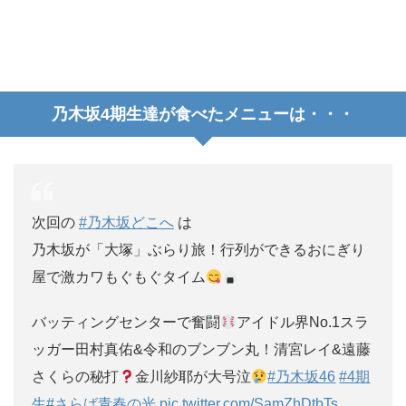
乃木坂4期生達が食べたメニューは・・・
次回の
#乃木坂どこへ
は
乃木坂が「大塚」ぶらり旅！行列ができるおにぎり
屋で激カワもぐもぐタイム
バッティングセンターで奮闘
アイドル界No.1スラ
ッガー田村真佑&令和のブンブン丸！清宮レイ&遠藤
さくらの秘打
金川紗耶が大号泣
#乃木坂46
#4期
生
#さらば青春の光
pic.twitter.com/SamZhDtbTs