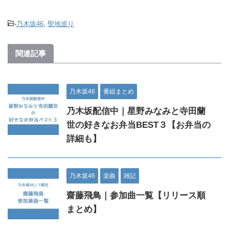
-
乃木坂46
,
聖地巡り
関連記事
乃木坂46
番組まとめ
乃木坂配信中｜星野みなみと寺田蘭
世の好きなお弁当BEST３【お弁当の
詳細も】
乃木坂46
楽曲
雑記
齋藤飛鳥｜参加曲一覧【リリース順
まとめ】