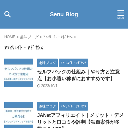
Senu Blog
HOME
>
趣味ブログ
>
ｱﾌｨﾘｴｲﾄ・ｱﾄﾞｾﾝｽ
>
ｱﾌｨﾘｴｲﾄ・ｱﾄﾞｾﾝｽ
趣味ブログ
ｱﾌｨﾘｴｲﾄ・ｱﾄﾞｾﾝｽ
セルフバックの仕組み｜やり方と注意
点【お小遣い稼ぎにおすすめです】
2023/10/1
趣味ブログ
ｱﾌｨﾘｴｲﾄ・ｱﾄﾞｾﾝｽ
JANetアフィリエイト｜メリット・デメ
リットと口コミや評判【独自案件が多