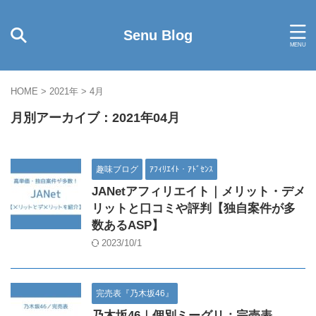
Senu Blog
HOME
>
2021年
>
4月
月別アーカイブ：2021年04月
趣味ブログ
ｱﾌｨﾘｴｲﾄ・ｱﾄﾞｾﾝｽ
JANetアフィリエイト｜メリット・デメ
リットと口コミや評判【独自案件が多
数あるASP】
2023/10/1
完売表『乃木坂46』
乃木坂46｜個別ミーグリ：完売表