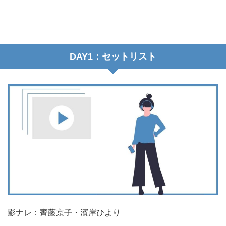
DAY1：セットリスト
影ナレ：齊藤京子・濱岸ひより