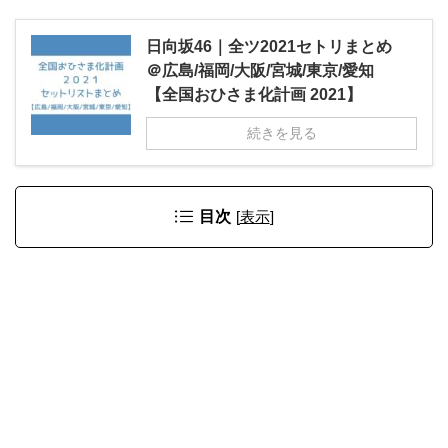
日向坂46｜全ツ2021セトリまとめ
＠広島/福岡/大阪/宮城/東京/愛知
【全国おひさま化計画 2021】
続きを見る
目次
[
表示
]