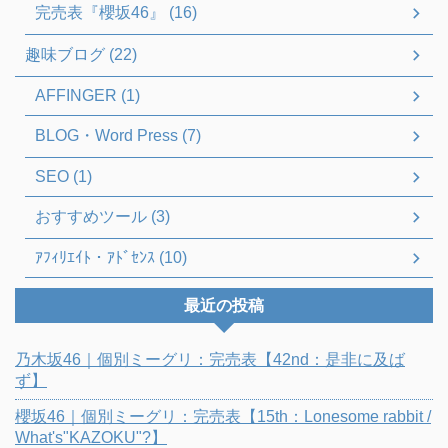
完売表『櫻坂46』 (16)
趣味ブログ (22)
AFFINGER (1)
BLOG・Word Press (7)
SEO (1)
おすすめツール (3)
ｱﾌｨﾘｴｲﾄ・ｱﾄﾞｾﾝｽ (10)
最近の投稿
乃木坂46｜個別ミーグリ：完売表【42nd：是非に及ば
ず】
櫻坂46｜個別ミーグリ：完売表【15th：Lonesome rabbit /
What's"KAZOKU"?】